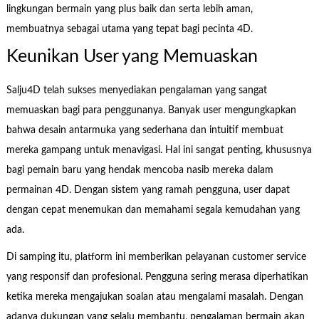
lingkungan bermain yang plus baik dan serta lebih aman,
membuatnya sebagai utama yang tepat bagi pecinta 4D.
Keunikan User yang Memuaskan
Salju4D telah sukses menyediakan pengalaman yang sangat
memuaskan bagi para penggunanya. Banyak user mengungkapkan
bahwa desain antarmuka yang sederhana dan intuitif membuat
mereka gampang untuk menavigasi. Hal ini sangat penting, khususnya
bagi pemain baru yang hendak mencoba nasib mereka dalam
permainan 4D. Dengan sistem yang ramah pengguna, user dapat
dengan cepat menemukan dan memahami segala kemudahan yang
ada.
Di samping itu, platform ini memberikan pelayanan customer service
yang responsif dan profesional. Pengguna sering merasa diperhatikan
ketika mereka mengajukan soalan atau mengalami masalah. Dengan
adanya dukungan yang selalu membantu, pengalaman bermain akan