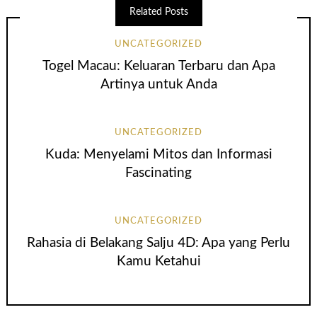
Related Posts
UNCATEGORIZED
Togel Macau: Keluaran Terbaru dan Apa
Artinya untuk Anda
UNCATEGORIZED
Kuda: Menyelami Mitos dan Informasi
Fascinating
UNCATEGORIZED
Rahasia di Belakang Salju 4D: Apa yang Perlu
Kamu Ketahui