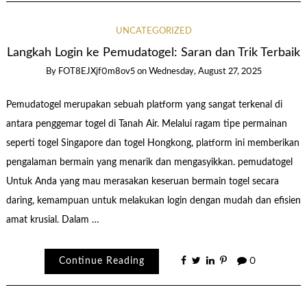
UNCATEGORIZED
Langkah Login ke Pemudatogel: Saran dan Trik Terbaik
By
FOT8EJXjf0m8ov5
on
Wednesday, August 27, 2025
Pemudatogel merupakan sebuah platform yang sangat terkenal di
antara penggemar togel di Tanah Air. Melalui ragam tipe permainan
seperti togel Singapore dan togel Hongkong, platform ini memberikan
pengalaman bermain yang menarik dan mengasyikkan. pemudatogel
Untuk Anda yang mau merasakan keseruan bermain togel secara
daring, kemampuan untuk melakukan login dengan mudah dan efisien
amat krusial. Dalam …
Continue Reading
0