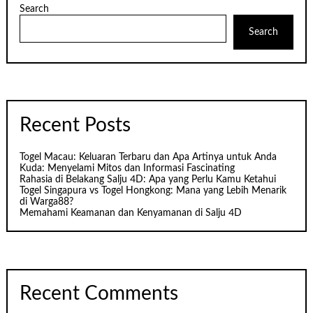
Search
Search
Recent Posts
Togel Macau: Keluaran Terbaru dan Apa Artinya untuk Anda
Kuda: Menyelami Mitos dan Informasi Fascinating
Rahasia di Belakang Salju 4D: Apa yang Perlu Kamu Ketahui
Togel Singapura vs Togel Hongkong: Mana yang Lebih Menarik
di Warga88?
Memahami Keamanan dan Kenyamanan di Salju 4D
Recent Comments