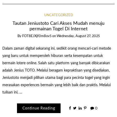
UNCATEGORIZED
Tautan Jeniustoto Cari Akses Mudah menuju
permainan Togel Di Internet
By
FOT8EJXjf0m8ov5
on
Wednesday, August 27, 2025
Dalam zaman digital sekarang ini, sedikit orang mencari-cari metode
yang baru untuk memperoleh hiburan serta kesempatan untuk
bermain lotere online. Salah satu platform yang banyak dibicarakan
adalah Jenius TOTO. Melalui beragam kepraktisan yang disediakan,
Jeniustoto menjadi pilihan utama bagi para pecinta togel yang ingin
merasakan experiences bermain yang lebih baik dan praktis. Melalui
tulisan ini, …
Continue Reading
0