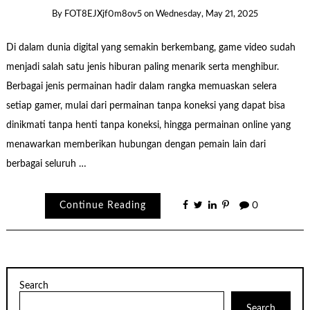
By
FOT8EJXjf0m8ov5
on
Wednesday, May 21, 2025
Di dalam dunia digital yang semakin berkembang, game video sudah
menjadi salah satu jenis hiburan paling menarik serta menghibur.
Berbagai jenis permainan hadir dalam rangka memuaskan selera
setiap gamer, mulai dari permainan tanpa koneksi yang dapat bisa
dinikmati tanpa henti tanpa koneksi, hingga permainan online yang
menawarkan memberikan hubungan dengan pemain lain dari
berbagai seluruh …
Continue Reading
0
Search
Search