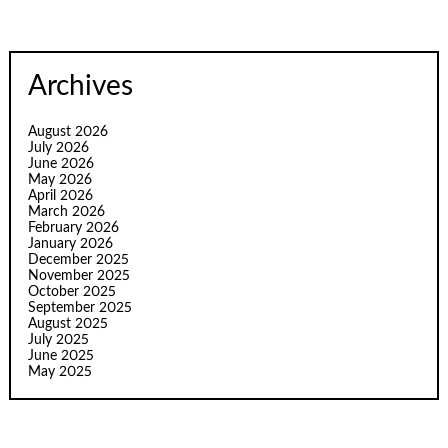
Archives
August 2026
July 2026
June 2026
May 2026
April 2026
March 2026
February 2026
January 2026
December 2025
November 2025
October 2025
September 2025
August 2025
July 2025
June 2025
May 2025