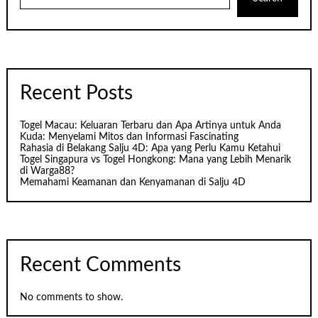
Recent Posts
Togel Macau: Keluaran Terbaru dan Apa Artinya untuk Anda
Kuda: Menyelami Mitos dan Informasi Fascinating
Rahasia di Belakang Salju 4D: Apa yang Perlu Kamu Ketahui
Togel Singapura vs Togel Hongkong: Mana yang Lebih Menarik
di Warga88?
Memahami Keamanan dan Kenyamanan di Salju 4D
Recent Comments
No comments to show.