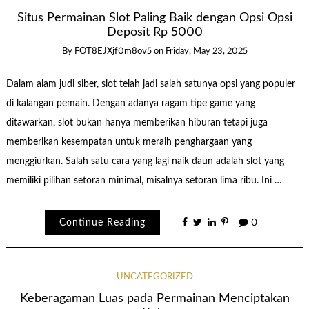
Situs Permainan Slot Paling Baik dengan Opsi Opsi
Deposit Rp 5000
By
FOT8EJXjf0m8ov5
on
Friday, May 23, 2025
Dalam alam judi siber, slot telah jadi salah satunya opsi yang populer
di kalangan pemain. Dengan adanya ragam tipe game yang
ditawarkan, slot bukan hanya memberikan hiburan tetapi juga
memberikan kesempatan untuk meraih penghargaan yang
menggiurkan. Salah satu cara yang lagi naik daun adalah slot yang
memiliki pilihan setoran minimal, misalnya setoran lima ribu. Ini …
Continue Reading
0
UNCATEGORIZED
Keberagaman Luas pada Permainan Menciptakan