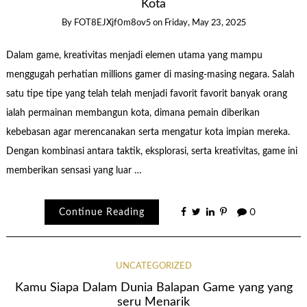
Kota
By
FOT8EJXjf0m8ov5
on
Friday, May 23, 2025
Dalam game, kreativitas menjadi elemen utama yang mampu
menggugah perhatian millions gamer di masing-masing negara. Salah
satu tipe tipe yang telah telah menjadi favorit favorit banyak orang
ialah permainan membangun kota, dimana pemain diberikan
kebebasan agar merencanakan serta mengatur kota impian mereka.
Dengan kombinasi antara taktik, eksplorasi, serta kreativitas, game ini
memberikan sensasi yang luar …
Continue Reading
0
UNCATEGORIZED
Kamu Siapa Dalam Dunia Balapan Game yang yang
seru Menarik