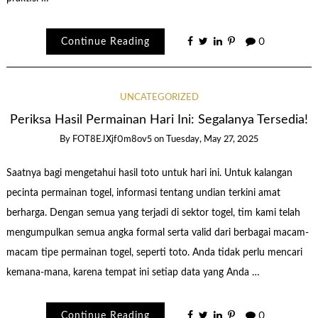
Continue Reading
0
UNCATEGORIZED
Periksa Hasil Permainan Hari Ini: Segalanya Tersedia!
By
FOT8EJXjf0m8ov5
on
Tuesday, May 27, 2025
Saatnya bagi mengetahui hasil toto untuk hari ini. Untuk kalangan
pecinta permainan togel, informasi tentang undian terkini amat
berharga. Dengan semua yang terjadi di sektor togel, tim kami telah
mengumpulkan semua angka formal serta valid dari berbagai macam-
macam tipe permainan togel, seperti toto. Anda tidak perlu mencari
kemana-mana, karena tempat ini setiap data yang Anda …
Continue Reading
0