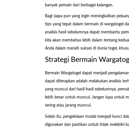
banyak pemain dari berbagai kalangan.
Bagi siapa pun yang ingin meningkatkan pelua
tips yang tepat dalam bermain di wargatogel 
analisis hasil sebelumnya dapat membantu pemai
kita akan membahas lebih dalam tentang kedua
Anda dalam meraih sukses di dunia togel, khus
Strategi Bermain Wargatog
Bermain Wargatogel dapat menjadi pengalaman 
dapat diterapkan adalah melakukan analisis ter
yang muncul dari hasil-hasil sebelumnya, pem
lebih besar untuk muncul. Jangan lupa untuk 
sering atau jarang muncul.
Selain itu, pengelolaan modal menjadi kunci d
digunakan dan pastikan untuk tidak melebihi b