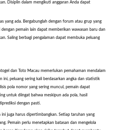
n. Disiplin dalam mengikuti anggaran Anda dapat
as yang ada. Bergabunglah dengan forum atau grup yang
i dengan pemain lain dapat memberikan wawasan baru dan
kan. Saling berbagi pengalaman dapat membuka peluang
gatogel dan Toto Macau memerlukan pemahaman mendalam
ini, peluang sering kali berdasarkan angka dan statistik
isis pola nomor yang sering muncul, pemain dapat
g untuk diingat bahwa meskipun ada pola, hasil
iprediksi dengan pasti.
an ini juga harus dipertimbangkan. Setiap taruhan yang
ang. Pemain perlu menetapkan batasan dan mengelola