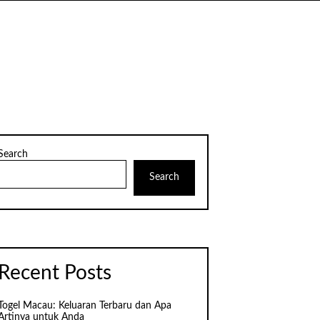
Search
Search
Recent Posts
Togel Macau: Keluaran Terbaru dan Apa
Artinya untuk Anda