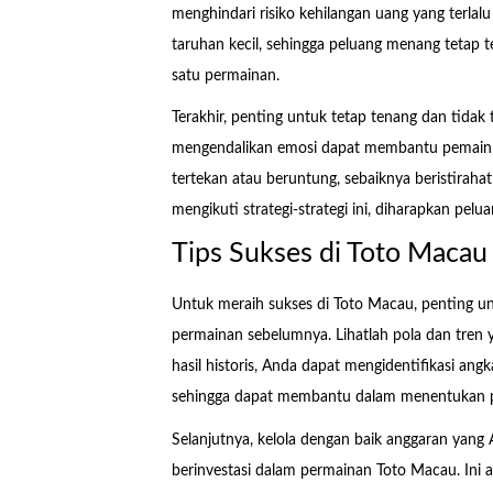
menghindari risiko kehilangan uang yang terla
taruhan kecil, sehingga peluang menang tetap
satu permainan.
Terakhir, penting untuk tetap tenang dan tidak
mengendalikan emosi dapat membantu pemain m
tertekan atau beruntung, sebaiknya beristirah
mengikuti strategi-strategi ini, diharapkan pe
Tips Sukses di Toto Macau
Untuk meraih sukses di Toto Macau, penting un
permainan sebelumnya. Lihatlah pola dan tren
hasil historis, Anda dapat mengidentifikasi an
sehingga dapat membantu dalam menentukan pil
Selanjutnya, kelola dengan baik anggaran yang 
berinvestasi dalam permainan Toto Macau. Ini 