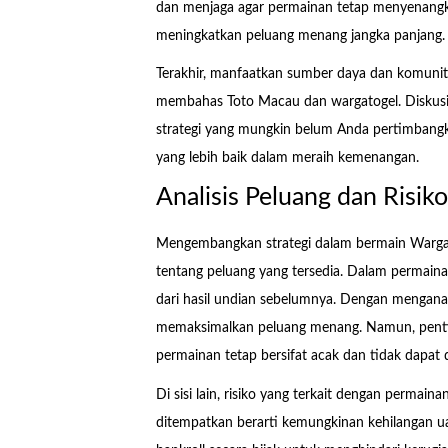
dan menjaga agar permainan tetap menyenangka
meningkatkan peluang menang jangka panjang.
Terakhir, manfaatkan sumber daya dan komunit
membahas Toto Macau dan wargatogel. Diskus
strategi yang mungkin belum Anda pertimbang
yang lebih baik dalam meraih kemenangan.
Analisis Peluang dan Risiko
Mengembangkan strategi dalam bermain War
tentang peluang yang tersedia. Dalam permainan 
dari hasil undian sebelumnya. Dengan menganal
memaksimalkan peluang menang. Namun, pentin
permainan tetap bersifat acak dan tidak dapat d
Di sisi lain, risiko yang terkait dengan permain
ditempatkan berarti kemungkinan kehilangan u