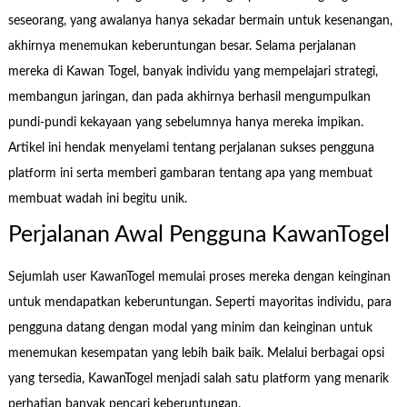
seseorang, yang awalanya hanya sekadar bermain untuk kesenangan,
akhirnya menemukan keberuntungan besar. Selama perjalanan
mereka di Kawan Togel, banyak individu yang mempelajari strategi,
membangun jaringan, dan pada akhirnya berhasil mengumpulkan
pundi-pundi kekayaan yang sebelumnya hanya mereka impikan.
Artikel ini hendak menyelami tentang perjalanan sukses pengguna
platform ini serta memberi gambaran tentang apa yang membuat
membuat wadah ini begitu unik.
Perjalanan Awal Pengguna KawanTogel
Sejumlah user KawanTogel memulai proses mereka dengan keinginan
untuk mendapatkan keberuntungan. Seperti mayoritas individu, para
pengguna datang dengan modal yang minim dan keinginan untuk
menemukan kesempatan yang lebih baik baik. Melalui berbagai opsi
yang tersedia, KawanTogel menjadi salah satu platform yang menarik
perhatian banyak pencari keberuntungan.