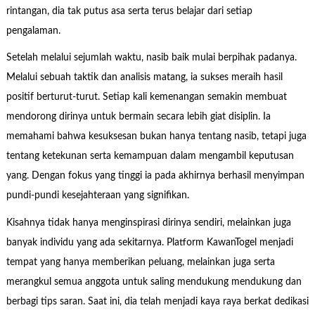
rintangan, dia tak putus asa serta terus belajar dari setiap
pengalaman.
Setelah melalui sejumlah waktu, nasib baik mulai berpihak padanya.
Melalui sebuah taktik dan analisis matang, ia sukses meraih hasil
positif berturut-turut. Setiap kali kemenangan semakin membuat
mendorong dirinya untuk bermain secara lebih giat disiplin. Ia
memahami bahwa kesuksesan bukan hanya tentang nasib, tetapi juga
tentang ketekunan serta kemampuan dalam mengambil keputusan
yang. Dengan fokus yang tinggi ia pada akhirnya berhasil menyimpan
pundi-pundi kesejahteraan yang signifikan.
Kisahnya tidak hanya menginspirasi dirinya sendiri, melainkan juga
banyak individu yang ada sekitarnya. Platform KawanTogel menjadi
tempat yang hanya memberikan peluang, melainkan juga serta
merangkul semua anggota untuk saling mendukung mendukung dan
berbagi tips saran. Saat ini, dia telah menjadi kaya raya berkat dedikasi