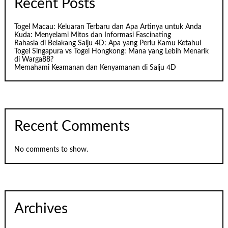
Recent Posts
Togel Macau: Keluaran Terbaru dan Apa Artinya untuk Anda
Kuda: Menyelami Mitos dan Informasi Fascinating
Rahasia di Belakang Salju 4D: Apa yang Perlu Kamu Ketahui
Togel Singapura vs Togel Hongkong: Mana yang Lebih Menarik
di Warga88?
Memahami Keamanan dan Kenyamanan di Salju 4D
Recent Comments
No comments to show.
Archives