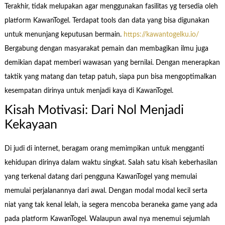
Terakhir, tidak melupakan agar menggunakan fasilitas yg tersedia oleh
platform KawanTogel. Terdapat tools dan data yang bisa digunakan
untuk menunjang keputusan bermain.
https://kawantogelku.io/
Bergabung dengan masyarakat pemain dan membagikan ilmu juga
demikian dapat memberi wawasan yang bernilai. Dengan menerapkan
taktik yang matang dan tetap patuh, siapa pun bisa mengoptimalkan
kesempatan dirinya untuk menjadi kaya di KawanTogel.
Kisah Motivasi: Dari Nol Menjadi
Kekayaan
Di judi di internet, beragam orang memimpikan untuk mengganti
kehidupan dirinya dalam waktu singkat. Salah satu kisah keberhasilan
yang terkenal datang dari pengguna KawanTogel yang memulai
memulai perjalanannya dari awal. Dengan modal modal kecil serta
niat yang tak kenal lelah, ia segera mencoba beraneka game yang ada
pada platform KawanTogel. Walaupun awal nya menemui sejumlah