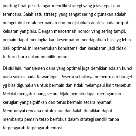
penting buat peserta agar memiliki strategi yang jelas tepat dan
terencana. Salah satu strategi yang sangat sering digunakan adalah
mengetahui corak permainan dan menjalankan analisis pada output
keluaran yang lalu. Dengan mencermati nomor yang sering tampil,
pemain dapat meningkatkan kesempatan mendapatkan hasil yg lebih
baik optimal. Ini memerlukan konsistensi dan kesabaran, jadi tidak
terburu-buru dalam memilih nomor.
Di sisi lain, manajemen dana yang optimal juga demikian adalah kunci
pada sukses pada KawanTogel. Peserta sebaiknya menentukan budget
yg bisa digunakan untuk bermain dan tidak melampaui limit tersebut.
Melalui mengatur uang secara bijak, pemain dapat meringankan
kerugian yang signifikan dan terus bermain secara nyaman.
Mempunyai rencana untuk juara dan kalah demikian dapat
membantu pemain tetap berfokus dalam strategi sendiri tanpa
terpengaruh terpengaruh emosi.