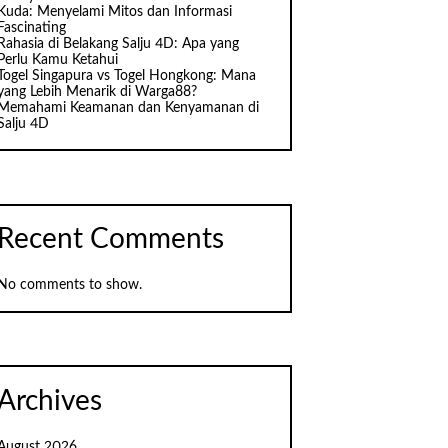
Kuda: Menyelami Mitos dan Informasi
Fascinating
Rahasia di Belakang Salju 4D: Apa yang
Perlu Kamu Ketahui
Togel Singapura vs Togel Hongkong: Mana
yang Lebih Menarik di Warga88?
Memahami Keamanan dan Kenyamanan di
Salju 4D
Recent Comments
No comments to show.
Archives
August 2026