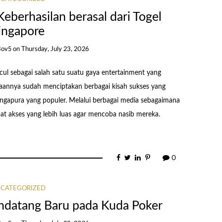
Keberhasilan berasal dari Togel
ingapore
8ov5
on
Thursday, July 23, 2026
cul sebagai salah satu suatu gaya entertainment yang
daannya sudah menciptakan berbagai kisah sukses yang
Singapura yang populer. Melalui berbagai media sebagaimana
at akses yang lebih luas agar mencoba nasib mereka.
0
CATEGORIZED
ndatang Baru pada Kuda Poker