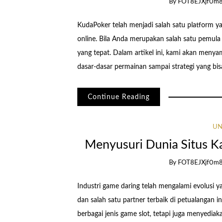
By
FOT8EJXjf0m
KudaPoker telah menjadi salah satu platform y
online. Bila Anda merupakan salah satu pemula 
yang tepat. Dalam artikel ini, kami akan meny
dasar-dasar permainan sampai strategi yang 
Continue Reading
UN
Menyusuri Dunia Situs K
By
FOT8EJXjf0m
Industri game daring telah mengalami evolusi 
dan salah satu partner terbaik di petualangan 
berbagai jenis game slot, tetapi juga menyedia