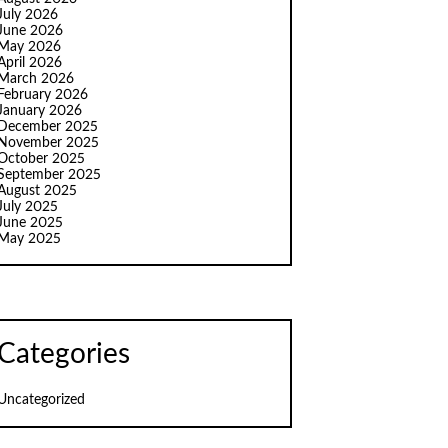
July 2026
June 2026
May 2026
April 2026
March 2026
February 2026
January 2026
December 2025
November 2025
October 2025
September 2025
August 2025
July 2025
June 2025
May 2025
Categories
Uncategorized