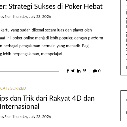
: Strategi Sukses di Poker Hebat
8ov5
on
Thursday, July 23, 2026
artu yang sudah dikenal secara luas dan player oleh
saat ini, poker online menjadi lebih populer, dengan platform
n berbagai pengalaman bermain yang menarik. Bagi
ng lebih berpengalaman, mempelajari …
0
CATEGORIZED
ips dan Trik dari Rakyat 4D dan
Internasional
8ov5
on
Thursday, July 23, 2026