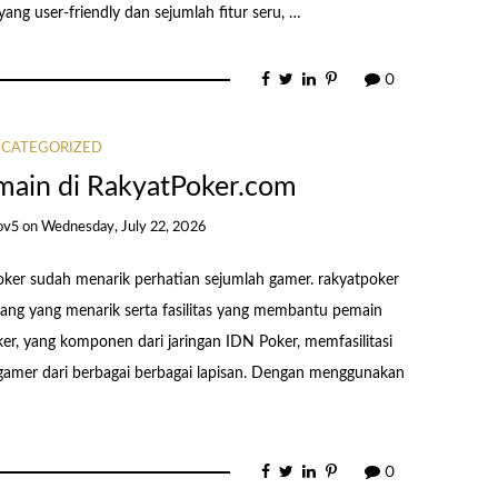
ng user-friendly dan sejumlah fitur seru, …
0
CATEGORIZED
main di RakyatPoker.com
ov5
on
Wednesday, July 22, 2026
oker sudah menarik perhatian sejumlah gamer. rakyatpoker
ng yang menarik serta fasilitas yang membantu pemain
er, yang komponen dari jaringan IDN Poker, memfasilitasi
amer dari berbagai berbagai lapisan. Dengan menggunakan
0